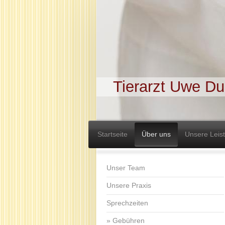
Tierarzt Uwe Du
Startseite
Über uns
Unsere Leis
Unser Team
Unsere Praxis
Sprechzeiten
Gebühren