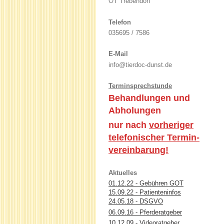
OT Trebendorf
Telefon
035695 / 7586
E-Mail
info@tierdoc-dunst.de
Terminsprechstunde
Behandlungen und
Abholungen
nur nach
vorheriger
telefonischer Termin-
vereinbarung!
Aktuelles
01.12.22 - Gebühren GOT
15.09.22 - Patienteninfos
24.05.18 - DSGVO
06.09.16 - Pferderatgeber
10.12.09 - Videoratgeber