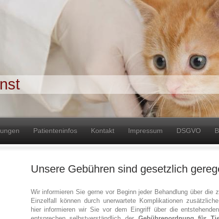
nst
tungen
Patienteninfos
Kontakt
Impressum
DSGVO
B
Unsere Gebühren sind gesetzlich gerege
Wir informieren Sie gerne vor Beginn jeder Behandlung über die 
Einzelfall können durch unerwartete Komplikationen zusätzlich
hier informieren wir Sie vor dem Eingriff über die entstehende
entsprechen selbstverständlich der
Gebührenordnung für Tie