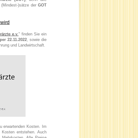
e (Mindest-)sätze der
GOT
 wird
rärzte e.v.
" finden Sie ein
er 22.11.2022
, sowie die
rung und Landwirtschaft.
zu erwartenden Kosten. Im
e Kosten entstehen. Auch
n Mehrkosten. Alle Preise